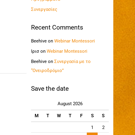
Συνεργασίες
Recent Comments
Beehive
on
Webinar Montessori
Ιρισ
on
Webinar Montessori
Beehive
on
Συνεργασία με το
“Ονειροδρόμιο”
Save the date
August 2026
M
T
W
T
F
S
S
1
2