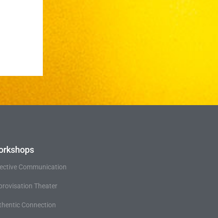
orkshops
fective Communication
provisation Theater
thentic Connection