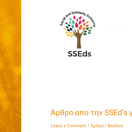
Άρθρο
απο
την
SSEd’s
για
την
Beehive
Community
Άρθρο απο την SSEd’s 
Leave a Comment
/
Άρθρα
/
Beehive