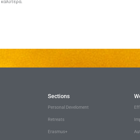
 καλύτερα.
Sections
W
Personal Develoment
Ef
Retreats
Im
Erasmus+
Au