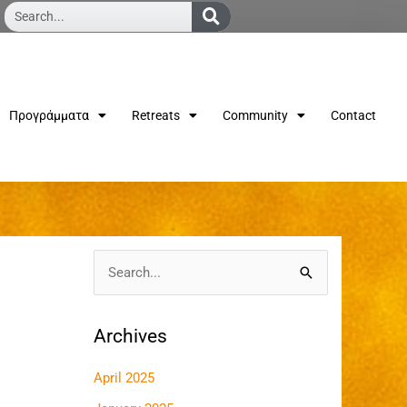
Search
Προγράμματα
Retreats
Community
Contact
S
e
a
Archives
r
April 2025
c