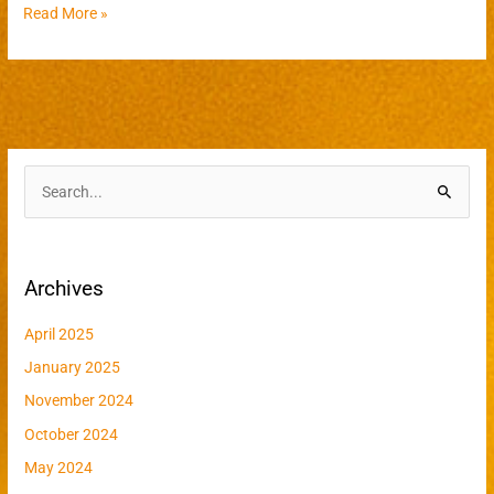
Read More »
S
e
a
Archives
r
c
April 2025
h
January 2025
f
November 2024
o
r
October 2024
:
May 2024