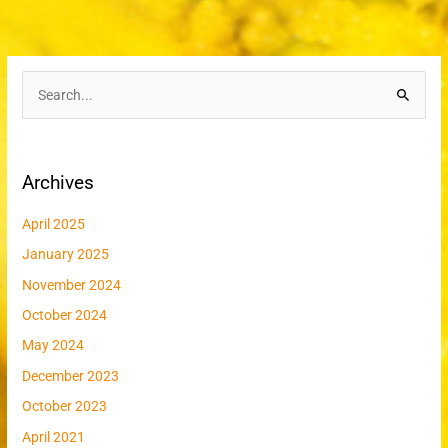
S
e
a
Archives
r
c
April 2025
h
January 2025
f
November 2024
o
r
October 2024
:
May 2024
December 2023
October 2023
April 2021