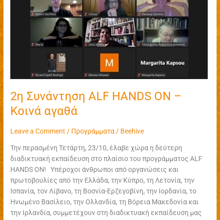
–
Κοινά
αγαθά
2η Συνάντηση ALF HANDS ON –
Κοινά αγαθά
Leave a Comment
/
Προγράμματα
/
Beehive
Την περασμένη Τετάρτη, 23/10, έλαβε χώρα η δεύτερη
διαδικτυακή εκπαίδευση στο πλαίσιο του προγράμματος ALF
HANDS ON! Υπέροχοι άνθρωποι από οργανώσεις και
πρωτοβουλίες από την Ελλάδα, την Κύπρο, τη Λετονία, την
Ισπανία, τον Λίβανο, τη Βοσνία-Ερζεγοβίνη, την Ιορδανία, το
Ηνωμένο Βασίλειο, την Ολλανδία, τη Βόρεια Μακεδονία και
την Ιρλανδία, συμμετέχουν στη διαδικτυακή εκπαίδευση μας