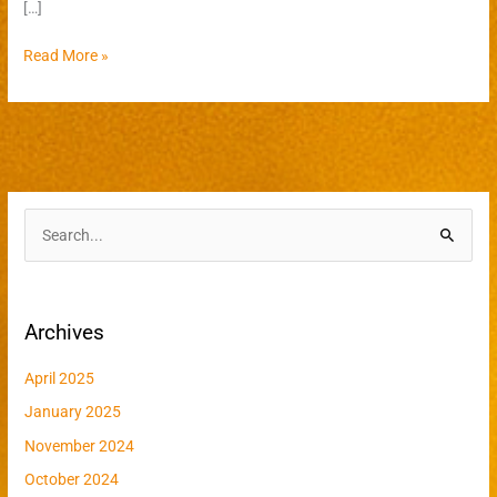
[…]
Read More »
S
e
a
Archives
r
c
April 2025
h
January 2025
f
November 2024
o
r
October 2024