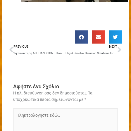
Prev
Nex
PREVIOUS
NEXT
2η Συνάντηση ALF HANDS ON – Κοινά αγαθά
Play & Resolve: Gamified Solutions for Peacebuilding training course: η εμπειρία στο Μπάνσκο της Βουλγαρίας
Αφήστε ένα Σχόλιο
Η ηλ. διεύθυνση σας δεν δημοσιεύεται.
Τα
υποχρεωτικά πεδία σημειώνονται με
*
Πληκτρολογήστε
εδώ..