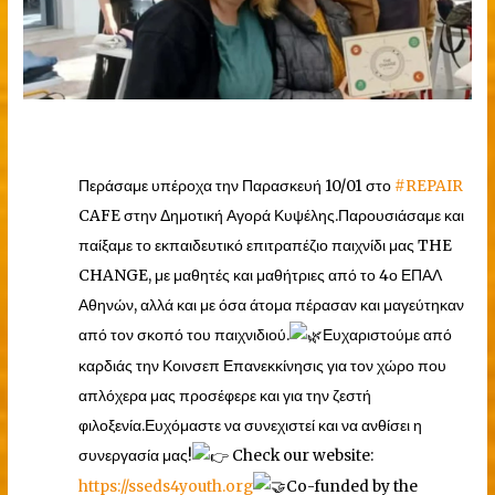
Περάσαμε υπέροχα την Παρασκευή 10/01 στο
#REPAIR
CAFE στην Δημοτική Αγορά Κυψέλης.Παρουσιάσαμε και
παίξαμε το εκπαιδευτικό επιτραπέζιο παιχνίδι μας THE
CHANGE, με
μαθητές και μαθήτριες από το 4ο ΕΠΑΛ
Αθηνών, αλλά και με όσα άτομα πέρασαν και μαγεύτηκαν
από τον σκοπό του παιχνιδιού.
Ευχαριστούμε από
καρδιάς την Κοινσεπ Επανεκκίνησις για τον χώρο που
απλόχερα μας προσέφερε και για την ζεστή
φιλοξενία.Ευχόμαστε να συνεχιστεί και να ανθίσει η
συνεργασία μας!
Check our website:
https://sseds4youth.org
Co-funded by the