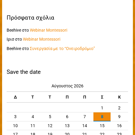
Πρόσφατα σχόλια
Beehive
στο
Webinar Montessori
Ιρισ
στο
Webinar Montessori
Beehive
στο
Συνεργασία με το “Ονειροδρόμιο”
Save the date
Αύγουστος 2026
Δ
Τ
Τ
Π
Π
Σ
Κ
1
2
3
4
5
6
7
8
9
10
11
12
13
14
15
16
17
18
19
20
21
22
23