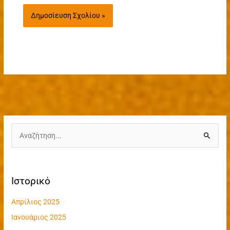
Α
ν
α
Ιστορικό
ζ
ή
Απρίλιος 2025
τ
Ιανουάριος 2025
η