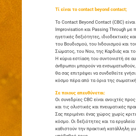
Τί είναι το contact beyond contact;
Το Contact Beyond Contact (CBC) είνα
Improvisation και Passing Through με
ηγετικές δεξιότητες, ιδιοδεκτικές κ
του Βουδισμού, του Ινδουισμού και το
Σώματος, του Νου, της Καρδιάς και τ
Η κύρια εστίαση του συντονιστή σε α
άνθρωποι μπορούν να ενσωματωθούν, ν
θα σας επιτρέψει να συνδεθείτε γνήσι
κόσμο πέρα από τα όρια της σωματικ
Σε ποιους απευθύνεται:
Οι συνεδρίες CBC είναι ανοιχτές προ
και τις ολιστικές και πνευματικές πρ
Σας περιμένει ένας χώρος χωρίς κριτι
κόσμο. Οι δεξιότητες και τα εργαλεί
καθιστούν την πρακτική κατάλληλη γι