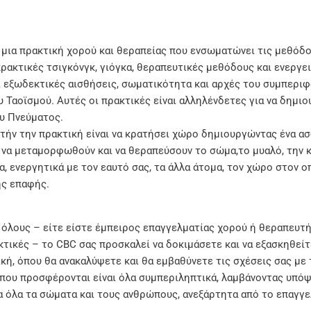
ι μια πρακτική χορού και θεραπείας που ενσωματώνει τις μεθόδο
 πρακτικές τσιγκόνγκ, γιόγκα, θεραπευτικές μεθόδους και ενεργε
αι εξωδεκτικές αισθήσεις, σωματικότητα και αρχές του συμπερι
υ Ταοϊσμού. Αυτές οι πρακτικές είναι αλληλένδετες για να δημι
ου Πνεύματος.
υτήν την πρακτική είναι να κρατήσει χώρο δημιουργώντας ένα α
α μεταμορφωθούν και να θεραπεύσουν το σώμα,το μυαλό, την κα
α, ενεργητικά με τον εαυτό σας, τα άλλα άτομα, τον χώρο στον ο
ής επαφής.
ς όλους – είτε είστε έμπειρος επαγγελματίας χορού ή θεραπευτή
ακτικές – το CBC σας προσκαλεί να δοκιμάσετε και να εξασκηθείτ
κή, όπου θα ανακαλύψετε και θα εμβαθύνετε τις σχέσεις σας με 
α που προσφέρονται είναι όλα συμπεριληπτικά, λαμβάνοντας υπό
α όλα τα σώματα και τους ανθρώπους, ανεξάρτητα από το επαγγε