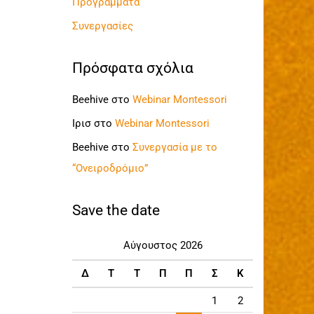
Προγράμματα
Συνεργασίες
Πρόσφατα σχόλια
Beehive
στο
Webinar Montessori
Ιρισ
στο
Webinar Montessori
Beehive
στο
Συνεργασία με το
“Ονειροδρόμιο”
Save the date
Αύγουστος 2026
Δ
Τ
Τ
Π
Π
Σ
Κ
1
2