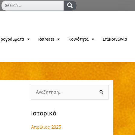
Search...
ρογράμματα
Retreats
Κοινότητα
Επικοινωνία
Α
ν
α
Ιστορικό
ζ
Απρίλιος 2025
ή