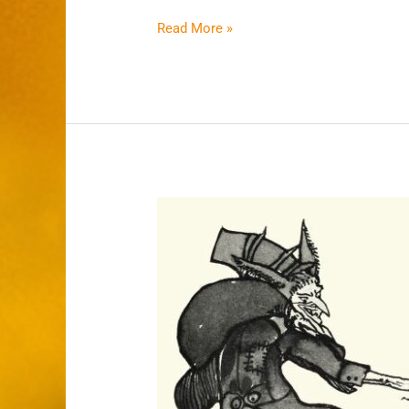
Read More »
Kalikantzari
(Goblins)