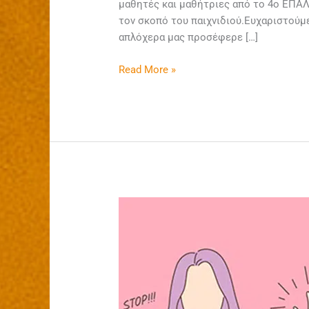
μαθητές και μαθήτριες από το 4ο ΕΠΑΛ
τον σκοπό του παιχνιδιού.Ευχαριστούμε
απλόχερα μας προσέφερε […]
Read More »
Συναίνεση
vs
Παραβίαση:
Ομιλία-
μοίρασμα
και
βιωματικές