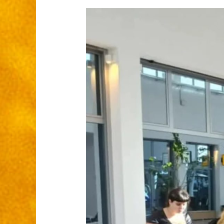
The
Change